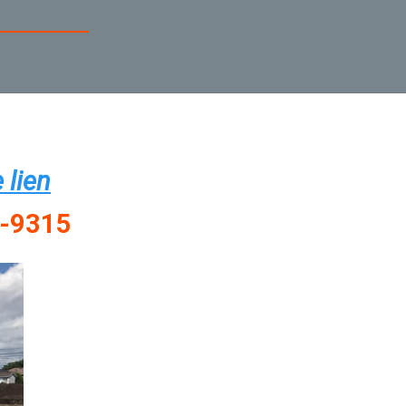
 lien
7-9315