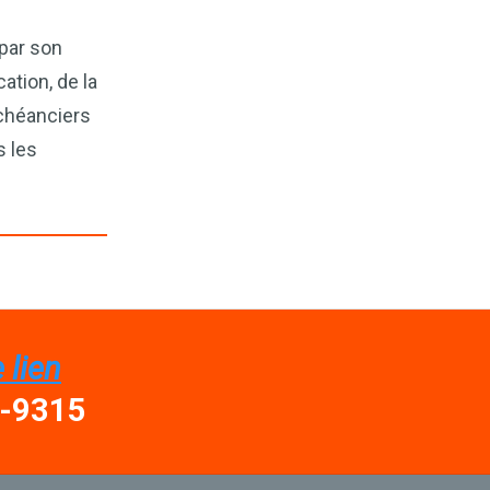
 par son
tion, de la
échéanciers
s les
 lien
7-9315