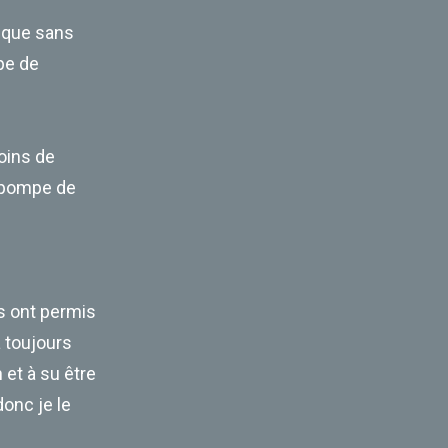
tique sans
pe de
soins de
e pompe de
ls ont permis
à toujours
 et à su être
onc je le