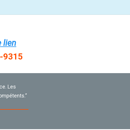
 lien
7-9315
ce. Les
compétents.”