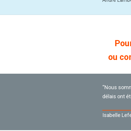
Pour
ou co
“Nous somme
délais ont é
Isabelle Lef