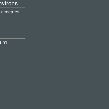
nvirons.
 acceptés.
4-01