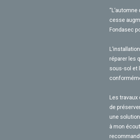
“L’automne d
cesse augmen
Fondasec po
L’installati
réparer les 
sous-sol et 
conformément
Les travaux 
de préserver
une solution
à mon écoute
recommande