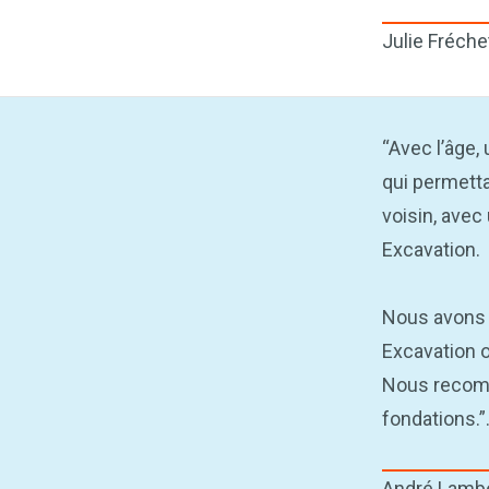
Julie Fréche
“Avec l’âge,
qui permettai
voisin, avec
Excavation.
Nous avons é
Excavation o
Nous recomm
fondations.”
André Lamber