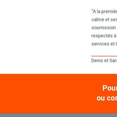
“A la premiè
calme et ses
soumission j
respectés à
services et
Denis et Sar
Pour
ou co