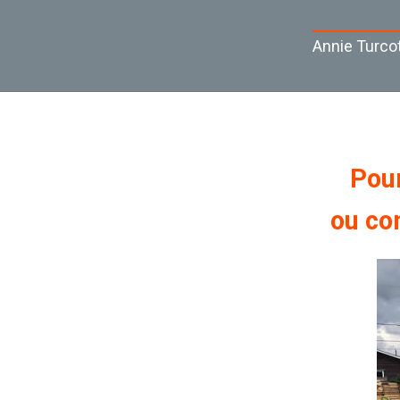
Annie Turcot
Pour
ou co