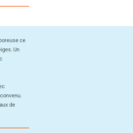
 poreuse ce
eiges. Un
ec
sec
x convenu.
aux de